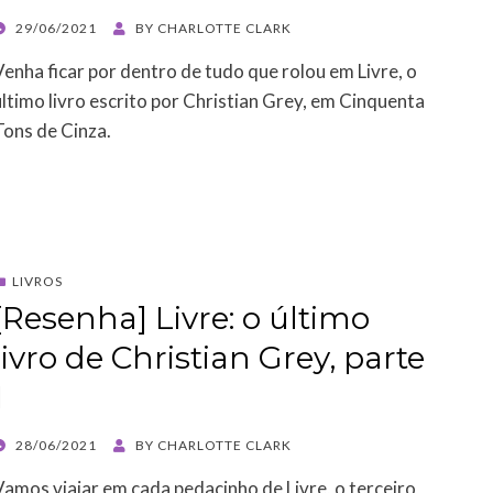
POSTED
29/06/2021
BY
CHARLOTTE CLARK
ON
Venha ficar por dentro de tudo que rolou em Livre, o
último livro escrito por Christian Grey, em Cinquenta
Tons de Cinza.
LIVROS
[Resenha] Livre: o último
livro de Christian Grey, parte
1
POSTED
28/06/2021
BY
CHARLOTTE CLARK
ON
Vamos viajar em cada pedacinho de Livre, o terceiro