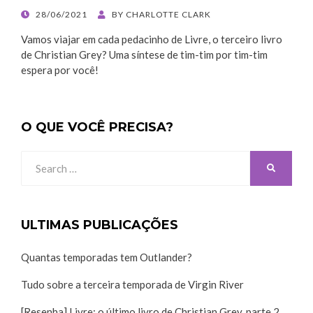
POSTED
28/06/2021
BY
CHARLOTTE CLARK
ON
Vamos viajar em cada pedacinho de Livre, o terceiro livro
de Christian Grey? Uma síntese de tim-tim por tim-tim
espera por você!
O QUE VOCÊ PRECISA?
Search
SEARCH
for:
ULTIMAS PUBLICAÇÕES
Quantas temporadas tem Outlander?
Tudo sobre a terceira temporada de Virgin River
[Resenha] Livre: o último livro de Christian Grey, parte 2